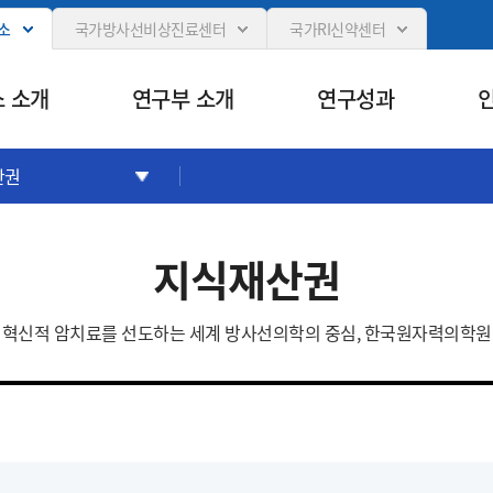
카피라이트로 가기
본문으로 가기
주메뉴로 가기
소
국가방사선비상진료센터
국가RI신약센터
 소개
연구부 소개
연구성과
산권
지식재산권
혁신적 암치료를 선도하는 세계 방사선의학의 중심, 한국원자력의학원