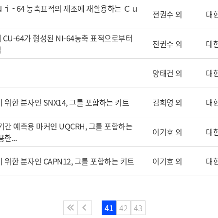
 Ｎｉ - 64 농축표적의 제조에 재활용하는 Ｃｕ
전권수 외
대
 CU-64가 형성된 NI-64농축 표적으로부터
전권수 외
대
법
양태건 외
대
 위한 분자인 SNX14, 그를 포함하는 키트
김희영 외
대
기간 예측용 마커인 UQCRH, 그를 포함하는
이기호 외
대
한...
 위한 분자인 CAPN12, 그를 포함하는 키트
이기호 외
대
41
42
43