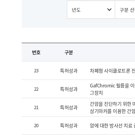
번호
구분
특허성과
차폐형 사이클로트론 
23
GafChromic 필름
특허성과
22
그장치
간암을 진단하기 위한 마
특허성과
21
상기마커를 이용한 간
특허성과
암에 대한 방사선 치료
20