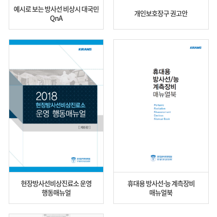
예시로 보는 방사선 비상시 대국민
개인보호장구 권고안
QnA
현장방사선비상진료소 운영
휴대용 방사선·능 계측장비
행동매뉴얼
매뉴얼북