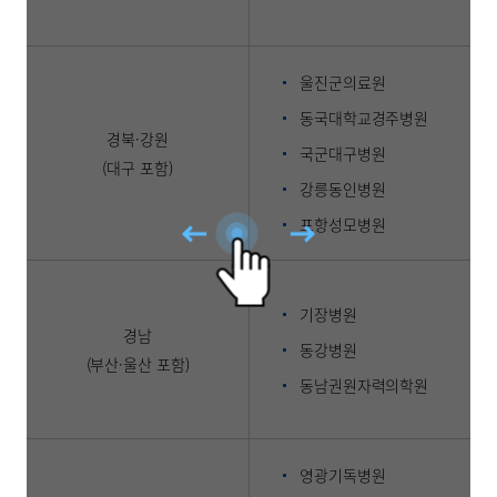
울진군의료원
동국대학교경주병원
경북·강원
국군대구병원
(대구 포함)
강릉동인병원
포항성모병원
기장병원
경남
동강병원
(부산·울산 포함)
동남권원자력의학원
영광기독병원