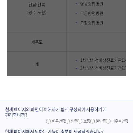
영광종합병원
전남·전북
(광주 포함)
국군함평병원
고창종합병원
제주도
1차 방사선비상진료기관(14개)
계
2차 방사선비상진료기관(17개)
현재 페이지의 화면이 이해하기 쉽게 구성되어 사용하기에
편리합니까?
매우만족
만족
보통
불만족
매우불만족
현재 페이지에서 원하는 기능이 충분히 제공되었습니까?