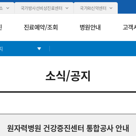
카피라이트로 가기
본문으로 가기
주메뉴로 가기
소
국가방사선비상진료센터
국가RI신약센터
진
진료예약/조회
병원안내
고객
지
소식/공지
원자력병원 건강증진센터 통합공사 안내