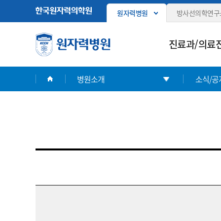
원자력병원
방사선의학연구
진료과/의료
병원소개
소식/공