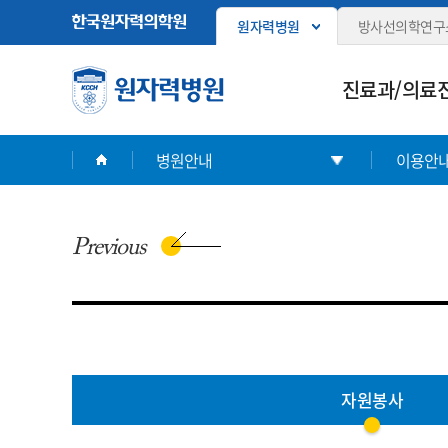
원자력병원
방사선의학연구
진료과/의료
병원안내
이용안
Previous
자원봉사