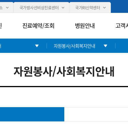
카피라이트로 가기
본문으로 가기
주메뉴로 가기
소
국가방사선비상진료센터
국가RI신약센터
진
진료예약/조회
병원안내
고객
내
자원봉사/사회복지안내
자원봉사/사회복지안내