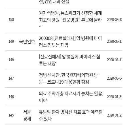
전, 감염내과 신설
원자력병원, 뉴스위크가 선정한 세계
최고의 병원 "전문병원" 부문에 올라
150
2020-03-12
~
200308 [진료실에서] 암 병원에 바이
국민일보
149
2020-03-11
러스 침투는 재앙
[진료실에서] 암 병원에 바이러스 침
148
2020-03-11
투는 재앙
정병선 차관, 한국원자력의학원 방
147
2020-03-04
문…코로나19 대응현황 점검
의료 취약계층 치료시기 놓치는 일 없
146
2020-01-31
어야
서울
유방암 환자 방사선 치료 효과 예측할
145
2020-01-23
경제
수 있다