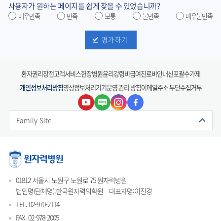
사용자가 원하는 페이지를 쉽게 찾을 수 있었습니까?
매우만족
만족
보통
불만족
매우불만족
평가하기
환자권리장전
고객서비스헌장
병원윤리강령
비급여진료비안내
신포괄수가제
개인정보처리방침
영상정보처리기기운영 관리 방침
이메일주소 무단수집거부
Family Site
01812 서울시 노원구 노원로 75 원자력병원
법인명(단체명):한국원자력의학원
대표자명:이진경
TEL. 02-970-2114
FAX. 02-978-2005