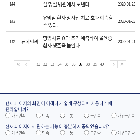
설 명절 병원에서 보낸다
144
2020-01-23
유방암 환자 방사선 치료 효과 예측할
143
2020-01-23
수 있다.
항암치료 효과 조기 예측하여 골육종
뉴데일리
142
2020-01-21
환자 생존율 높인다
31
32
33
34
35
36
37
38
39
40
현재 페이지의 화면이 이해하기 쉽게 구성되어 사용하기에
편리합니까?
매우만족
만족
보통
불만족
매우불만족
현재 페이지에서 원하는 기능이 충분히 제공되었습니까?
매우만족
만족
보통
불만족
매우불만족