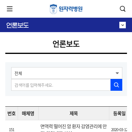
카피라이트로 가기
본문으로 가기
주메뉴로 가기
언론보도
언론보도
번호
매체명
제목
등록일
면역력 떨어진 암 환자 감염관리에 만
151
2020-03-12