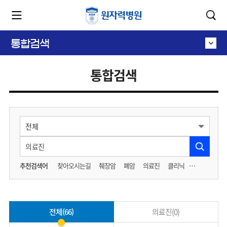
카피라이트로 가기
본문으로 가기
주메뉴로 가기
통합검색
통합검색
추천검색어
찾아오시는길
췌장암
폐암
의료진
클리닉
전체(66)
의료진(0)